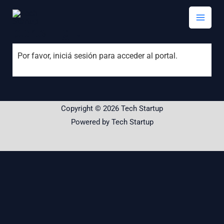
Skip
Mai
to
portal-iglu
Men
content
Por favor, iniciá sesión para acceder al portal.
Copyright © 2026 Tech Startup
Powered by Tech Startup